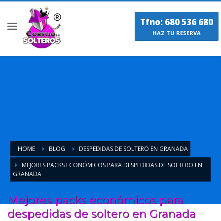
Tfno: 680 536 680
HAZ TU RESERVA
HOME
BLOG
DESPEDIDAS DE SOLTERO EN GRANADA
MEJORES PACKS ECONÓMICOS PARA DESPEDIDAS DE SOLTERO EN
GRANADA
Mejores packs económicos para
despedidas de soltero en Granada