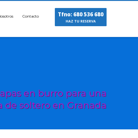
Tfno: 680 536 680
osotros
Contacto
HAZ TU RESERVA
tapas en burro para una
 de soltero en Granada