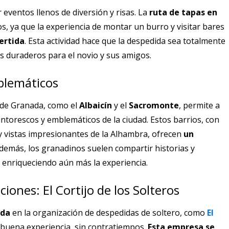
 eventos llenos de diversión y risas. La
ruta de tapas en
 ya que la experiencia de montar un burro y visitar bares
ertida
. Esta actividad hace que la despedida sea totalmente
os duraderos para el novio y sus amigos.
blemáticos
s de Granada, como el
Albaicín
y el
Sacromonte
, permite a
intorescos y emblemáticos de la ciudad. Estos barrios, con
y vistas impresionantes de la Alhambra, ofrecen
un
emás, los granadinos suelen compartir historias y
 enriqueciendo aún más la experiencia.
iones: El Cortijo de los Solteros
ada
en la organización de despedidas de soltero, como
El
 buena experiencia, sin contratiempos.
Esta empresa se