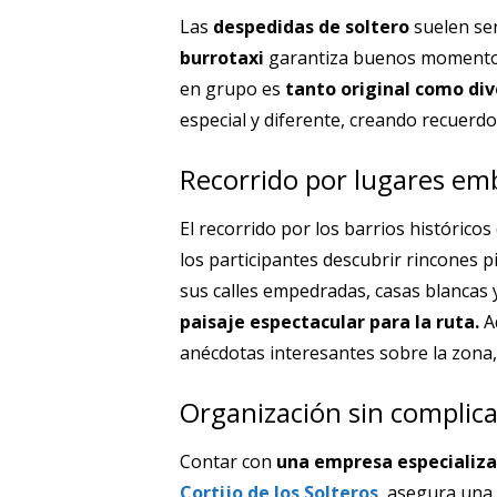
Las
despedidas de soltero
suelen ser
burrotaxi
garantiza buenos momentos,
en grupo es
tanto original como div
especial y diferente, creando recuerd
Recorrido por lugares em
El recorrido por los barrios histórico
los participantes descubrir rincones p
sus calles empedradas, casas blancas 
paisaje espectacular para la ruta.
Ad
anécdotas interesantes sobre la zona,
Organización sin complicac
Contar con
una empresa especializ
Cortijo de los Solteros
, asegura una